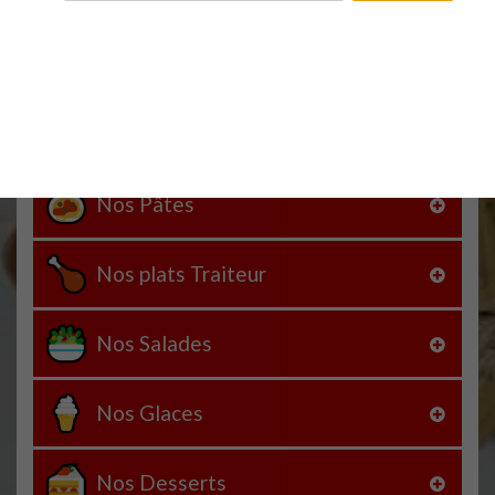
Nos pizzas crème fraîche
Nos typiquement italiennes
Nos Pâtes
Nos plats Traiteur
Nos Salades
Nos Glaces
Nos Desserts