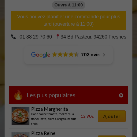
Ouvre à 11:00
Vous pouvez planifier une commande pour plus
tard (ouverture à 11:00)
01 88 29 70 60
34 Bd Pasteur, 94260 Fresnes
703 avis
Les plus populaires
Pizza Margherita
Base sauce tomate, mozzarella
Ajouter
12,90
€
fior di latte, olives, origan, basilic
frais.
Pizza Reine